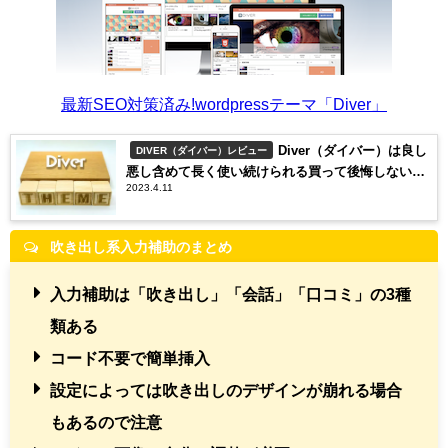
最新SEO対策済み!wordpressテーマ「Diver」
Diver（ダイバー）は良し
DIVER（ダイバー）レビュー
悪し含めて長く使い続けられる買って後悔しないワ
2023.4.11
ードプレスのテーマ
吹き出し系入力補助のまとめ
入力補助は「吹き出し」「会話」「口コミ」の3種
類ある
コード不要で簡単挿入
設定によっては吹き出しのデザインが崩れる場合
もあるので注意