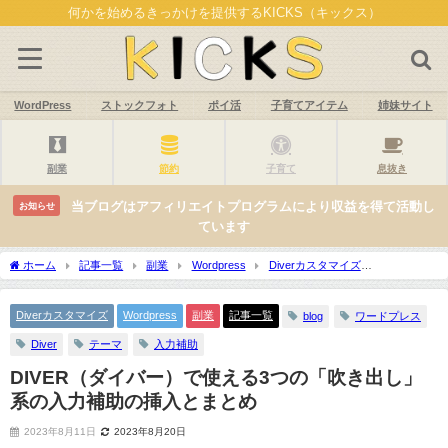
何かを始めるきっかけを提供するKICKS（キックス）
WordPress
ストックフォト
ポイ活
子育てアイテム
姉妹サイト
副業
節約
子育て
息抜き
当ブログはアフィリエイトプログラムにより収益を得て活動し
お知らせ
ています
ホーム
記事一覧
副業
Wordpress
Diverカスタマイズ
DIVER（ダイバー）で使える3つの「吹き出し」系の入力補助の挿入とまとめ
Diverカスタマイズ
Wordpress
副業
記事一覧
blog
ワードプレス
Diver
テーマ
入力補助
DIVER（ダイバー）で使える3つの「吹き出し」
系の入力補助の挿入とまとめ
2023年8月11日
2023年8月20日