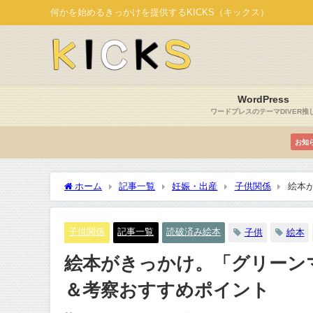
何かを始めるきっかけを提供するKICKS（キックス）
WordPress
ワードプレスのテーマDIVER推
お知
ホーム
記事一覧
妊娠・出産
子供関係
絵本
イント
子供関係
記事一覧
読破済み絵本
子供
絵本
絵本がきっかけ。「グリーン
＆考察おすすめポイント