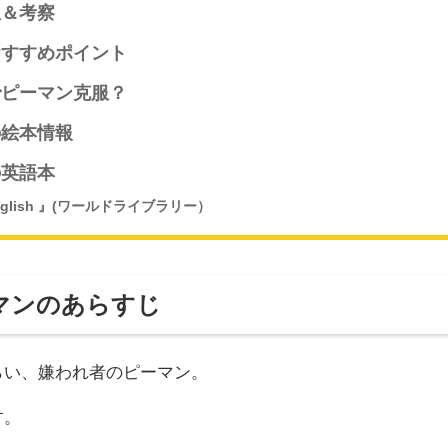
想＆考察
おすすめポイント
でピーマン克服？
の絵本情報
の英語本
nglish 』(ワールドライブラリー）
マンのあらすじ
らい、嫌われ者のピーマン。
す。