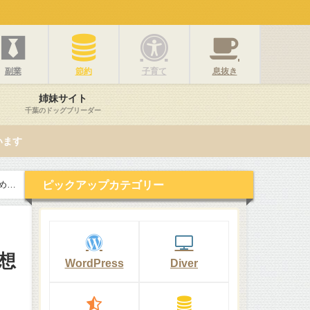
副業
節約
子育て
息抜き
姉妹サイト
千葉のドッグブリーダー
います
ピックアップカテゴリー
めポ
想
WordPress
Diver