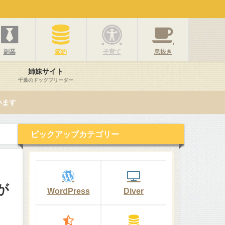
副業
節約
子育て
息抜き
姉妹サイト
千葉のドッグブリーダー
います
ピックアップカテゴリー
が
WordPress
Diver