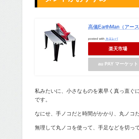
高儀EarthMan（アー
posted with
カエレバ
楽天市場
au PAY マーケット
私みたいに、小さなものを素早く真っ直ぐ
です。
なにせ、手ノコだと時間がかかり、丸ノコ
無理して丸ノコを使って、手足などを切っ