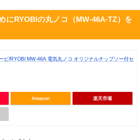
RYOBIの丸ノコ（MW-46A-TZ）を
/RYOBI MW-46A 電気丸ノコ オリジナルチップソー付セ
Amazon
楽天市場