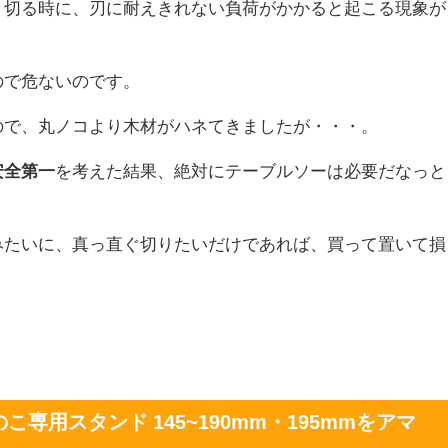
、切る時に、刃に耐えきれない負荷がかかると起こる現象が
。
ので危ないのです。
ので、丸ノコより木材がハネてきましたが・・・。
安全第一
を考えた結果、絶対にテーブルソーは必要だなっと
みたいに、真っ直ぐ切りたいだけであれば、買って置いて損
のこ専用スタンド 145~190mm・195mmをアマ