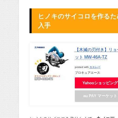
ヒノキのサイコロを作るために
入手
【木滅の刃付き】リョービ
ット MW-46A-TZ
posted with
カエレバ
プロキュアエース
Yahooショッピング
au PAY マーケット