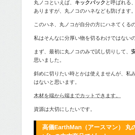
丸ノコといえば、
キックバック
と呼ばれる
ありますが、丸ノコのハネなども防げます
このハネ、丸ノコが自分の方にハネてくる
私はそんなに分厚い物を切るわけではない
まず、最初に丸ノコのみで試し切りして、
思いました。
斜めに切りたい時とかは使えませんが、私
はないと思います。
木材を端から端までカットできます。
資源は大切にしたいです。
高儀EarthMan（アースマン） 丸