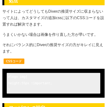
処法
サイトによってどうしてもDiverの推奨サイズに収まらない
って人は、カスタマイズの追加cssに以下のCSSコードを設
置すれば解決できます。
うまくいかない場合は画像を作り直した方が早いです。
それにバランス的にDiverの推奨サイズの方がキレイに見え
ます。
CSSコード
#logo img{

height:55px !important;

}