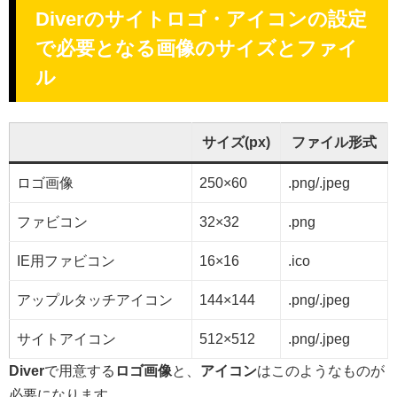
Diverのサイトロゴ・アイコンの設定
で必要となる画像のサイズとファイ
ル
サイズ(px)
ファイル形式
ロゴ画像
250×60
.png/.jpeg
ファビコン
32×32
.png
IE用ファビコン
16×16
.ico
アップルタッチアイコン
144×144
.png/.jpeg
サイトアイコン
512×512
.png/.jpeg
Diver
で用意する
ロゴ画像
と、
アイコン
はこのようなものが
必要になります。